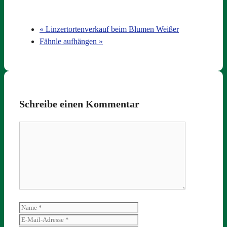
«
Linzertortenverkauf beim Blumen Weißer
Fähnle aufhängen
»
Schreibe einen Kommentar
Kommentar
Name
E-
Mail-
Website