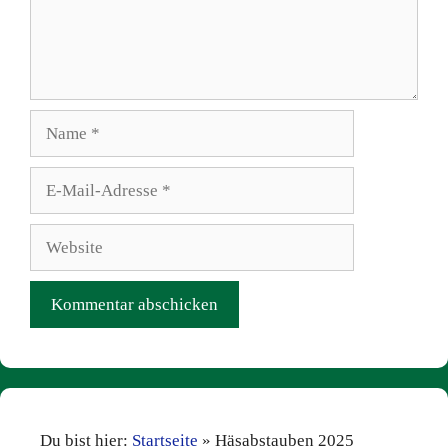
Name
E-
Mail-
Adresse
Website
Du bist hier:
Startseite
»
Häsabstauben 2025