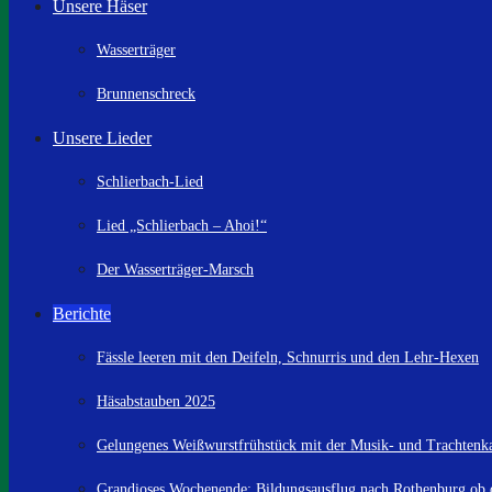
Unsere Häser
Wasserträger
Brunnenschreck
Unsere Lieder
Schlierbach-Lied
Lied „Schlierbach – Ahoi!“
Der Wasserträger-Marsch
Berichte
Fässle leeren mit den Deifeln, Schnurris und den Lehr-Hexen
Häsabstauben 2025
Gelungenes Weißwurstfrühstück mit der Musik- und Trachtenk
Grandioses Wochenende: Bildungsausflug nach Rothenburg ob 