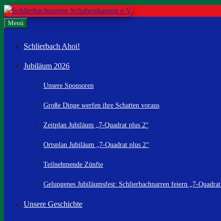
Zum
Inhalt
Menü
springen
Schlierbach Ahoi!
Jubiläum 2026
Unsere Sponsoren
Große Dinge werfen ihre Schatten voraus
Zeitplan Jubiläum „7-Quadrat plus 2“
Ortsplan Jubiläum „7-Quadrat plus 2“
Teilnehmende Zünfte
Gelungenes Jubiläumsfest: Schlierbachnarren feiern „7-Quadrat
Unsere Geschichte