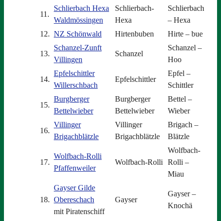
Schlierbach Hexa
Schlierbach-
Schlierbach
11.
Waldmössingen
Hexa
– Hexa
12.
NZ Schönwald
Hirtenbuben
Hirte – bue
Schanzel-Zunft
Schanzel –
13.
Schanzel
Villingen
Hoo
Epfelschittler
Epfel –
14.
Epfelschittler
Willerschbach
Schittler
Burgberger
Burgberger
Bettel –
15.
Bettelwieber
Bettelwieber
Wieber
Villinger
Villinger
Brigach –
16.
Brigachblätzle
Brigachblätzle
Blätzle
Wolfbach-
Wolfbach-Rolli
17.
Wolfbach-Rolli
Rolli –
Pfaffenweiler
Miau
Gayser Gilde
Gayser –
18.
Obereschach
Gayser
Knochä
mit Piratenschiff