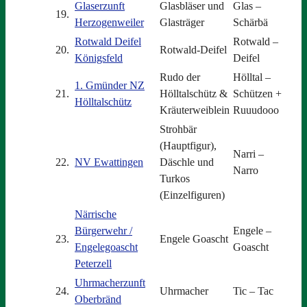
Glaserzunft
Glasbläser und
Glas –
19.
Herzogenweiler
Glasträger
Schärbä
Rotwald Deifel
Rotwald –
20.
Rotwald-Deifel
Königsfeld
Deifel
Rudo der
Hölltal –
1. Gmünder NZ
21.
Hölltalschütz &
Schützen +
Hölltalschütz
Kräuterweiblein
Ruuudooo
Strohbär
(Hauptfigur),
Narri –
22.
NV Ewattingen
Däschle und
Narro
Turkos
(Einzelfiguren)
Närrische
Bürgerwehr /
Engele –
23.
Engele Goascht
Engelegoascht
Goascht
Peterzell
Uhrmacherzunft
24.
Uhrmacher
Tic – Tac
Oberbränd