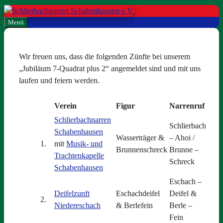
Zum
Inhalt
Menü
springen
Wir freuen uns, dass die folgenden Zünfte bei unserem
„Jubiläum 7-Quadrat plus 2“ angemeldet sind und mit uns
laufen und feiern werden.
Verein
Figur
Narrenruf
Schlierbachnarren
Schlierbach
Schabenhausen
Wasserträger &
– Ahoi /
1.
mit
Musik- und
Brunnenschreck
Brunne –
Trachtenkapelle
Schreck
Schabenhausen
Eschach –
Deifelzunft
Eschachdeifel
Deifel &
2.
Niedereschach
& Berlefein
Berle –
Fein