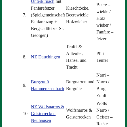
Unterkirnach
mit
Beere –
Fanfarefetzer
Kieschtöcke,
wieble /
7.
(Spielgemeinschaft
Beerewieble,
Holz –
Fanfarenzug +
Holzwieber
wieber /
Bergstadtfetzer St.
Fanfare –
Georgen)
fetzer
Teufel &
Altteufel,
Pfui –
8.
NZ Dauchingen
Hansel und
Teufel
Tracht
Narri –
Burgzunft
Burgnarren und
Narro /
9.
Hammereisenbach
Burgräte
Burg –
Zunft
Wolfs –
NZ Wolfsnarros &
Wolfsnarros &
Narro /
10.
Geisterrecken
Geisterrecken
Geister –
Neuhausen
Recke