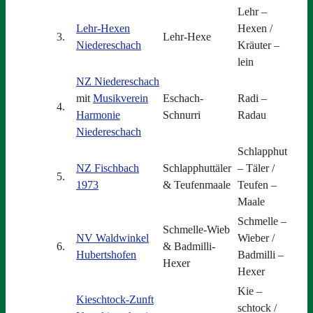
Lehr –
Lehr-Hexen
Hexen /
3.
Lehr-Hexe
Niedereschach
Kräuter –
lein
NZ Niedereschach
mit
Musikverein
Eschach-
Radi –
4.
Harmonie
Schnurri
Radau
Niedereschach
Schlapphut
NZ Fischbach
Schlapphuttäler
– Täler /
5.
1973
& Teufenmaale
Teufen –
Maale
Schmelle –
Schmelle-Wieb
NV Waldwinkel
Wieber /
6.
& Badmilli-
Hubertshofen
Badmilli –
Hexer
Hexer
Kie –
Kieschtock-Zunft
schtock /