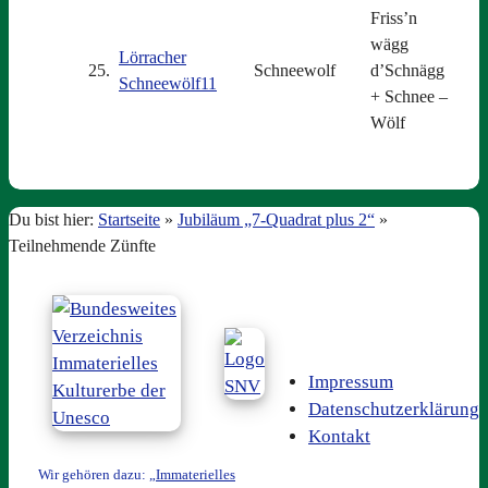
Friss’n
wägg
Lörracher
25.
Schneewolf
d’Schnägg
Schneewölf11
+ Schnee –
Wölf
Du bist hier:
Startseite
»
Jubiläum „7-Quadrat plus 2“
»
Teilnehmende Zünfte
Impressum
Datenschutzerklärung
Kontakt
Wir gehören dazu: „
Immaterielles