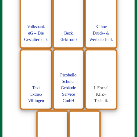
Volksbank
Kühne
eG – Die
Beck
Druck- &
Gestalterbank
Elektronik
Werbetechnik
Picobello
Schuler
Taxi
Gebäude
J. Fornal
5xdie5
Service
KFZ-
Villingen
GmbH
Technik