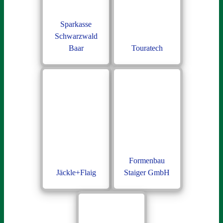
Sparkasse
Schwarzwald
Baar
Touratech
Formenbau
Jäckle+Flaig
Staiger GmbH